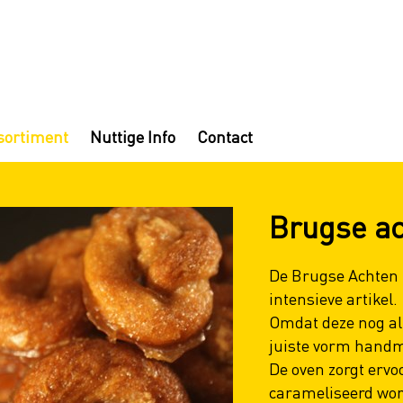
sortiment
Nuttige Info
Contact
Brugse a
De Brugse Achten z
intensieve artikel.
Omdat deze nog alt
juiste vorm handm
De oven zorgt ervo
carameliseerd word