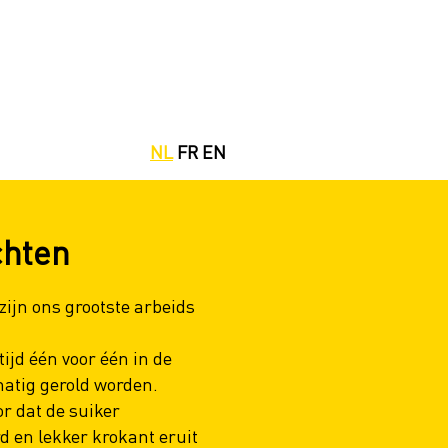
NL
FR
EN
chten
ijn ons grootste arbeids
ijd één voor één in de
atig gerold worden.
or dat de suiker
 en lekker krokant eruit