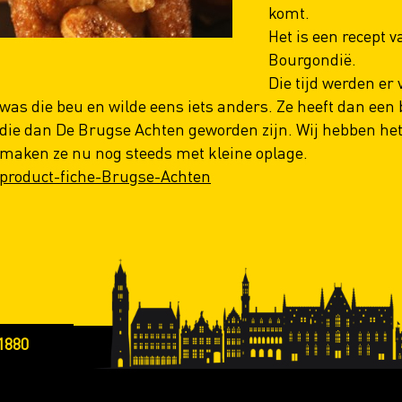
komt.
Het is een recept v
Bourgondië.
Die tijd werden er 
was die beu en wilde eens iets anders. Ze heeft dan een 
die dan De Brugse Achten geworden zijn. Wij hebben he
maken ze nu nog steeds met kleine oplage.
product-fiche-Brugse-Achten
1880